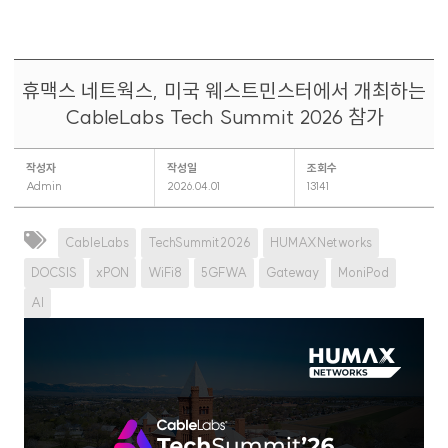
휴맥스 네트웍스, 미국 웨스트민스터에서 개최하는
CableLabs Tech Summit 2026 참가
작성자
작성일
조회수
Admin
2026.04.01
13141
CableLabs
TechSummit2026
HUMAXNetworks
DOCSIS
xPON
WiFi8
5GFWA
Gateway
MoniPod
AI