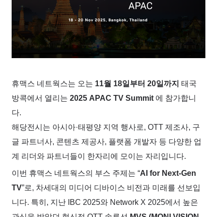
휴맥스 네트웍스는 오는
11월 18일부터 20일까지
태국
방콕에서 열리는
2025 APAC TV Summit
에 참가합니
다.
해당전시는 아시아·태평양 지역 행사로, OTT 제조사, 구
글 파트너사, 콘텐츠 제공사, 플랫폼 개발자 등 다양한 업
계 리더와 파트너들이 한자리에 모이는 자리입니다.
이번 휴맥스 네트웍스의 부스 주제는 “
AI for Next-Gen
TV
”로, 차세대의 미디어 디바이스 비전과 미래를 선보입
니다.
특히, 지난 IBC 2025와 Network X 2025에서 높은
관심을 받았던 혁신적 OTT 솔루션
MVS (MONI VISION