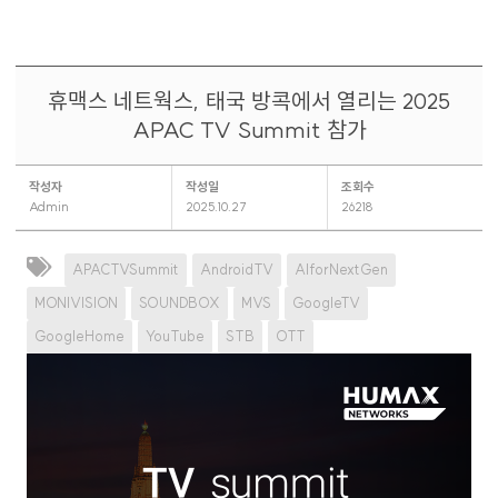
휴맥스 네트웍스, 태국 방콕에서 열리는 2025
APAC TV Summit 참가
작성자
작성일
조회수
Admin
2025.10.27
26218
APACTVSummit
AndroidTV
AIforNextGen
MONIVISION
SOUNDBOX
MVS
GoogleTV
GoogleHome
YouTube
STB
OTT